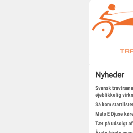
Nyheder
Svensk travtræne
øjeblikkelig virk
Så kom startliste
Mats E Djuse køre
Tæt på udsolgt af
Årets første sven