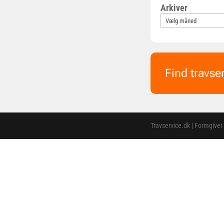
Arkiver
Find travse
Travservice.dk | Formgivet