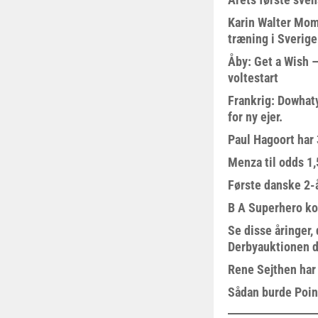
Karin Walter Mom
træning i Sverige
Åby: Get a Wish –
voltestart
Frankrig: Dowhat
for ny ejer.
Paul Hagoort har 
Menza til odds 1
Første danske 2-å
B A Superhero kom
Se disse åringer,
Derbyauktionen d
Rene Sejthen har f
Sådan burde Poin