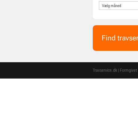
Find travse
Travservice.dk | Formgivet