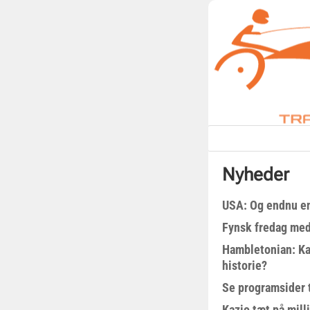
Nyheder
USA: Og endnu en
Fynsk fredag med
Hambletonian: Ka
historie?
Se programsider 
Kazio tæt på milli