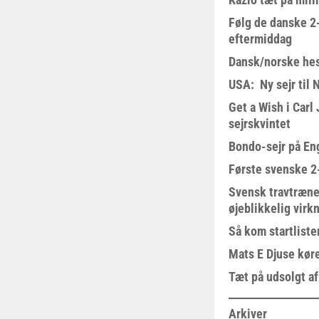
Følg de danske 2-
eftermiddag
Dansk/norske hes
USA: Ny sejr til 
Get a Wish i Car
sejrskvintet
Bondo-sejr på En
Første svenske 2-
Svensk travtræne
øjeblikkelig virk
Så kom startliste
Mats E Djuse køre
Tæt på udsolgt af
Arkiver