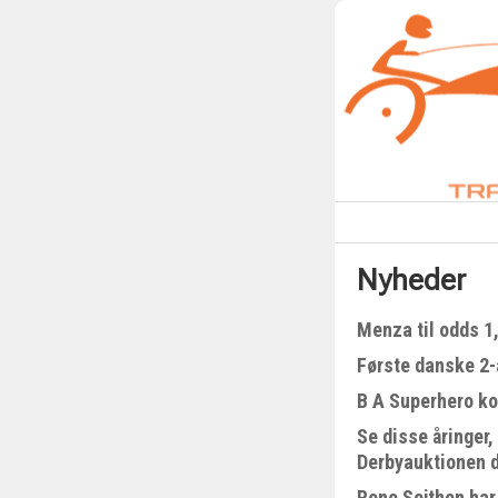
Nyheder
Menza til odds 1
Første danske 2-å
B A Superhero kom
Se disse åringer,
Derbyauktionen 
Rene Sejthen har 