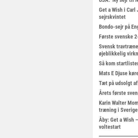
Get a Wish i Car
sejrskvintet
Bondo-sejr på En
Første svenske 2-
Svensk travtræne
øjeblikkelig virk
Så kom startliste
Mats E Djuse køre
Tæt på udsolgt af
Årets første sven
Karin Walter Mom
træning i Sverige
Åby: Get a Wish –
voltestart