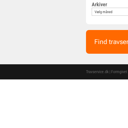
Arkiver
Find travse
Travservice.dk | Formgivet