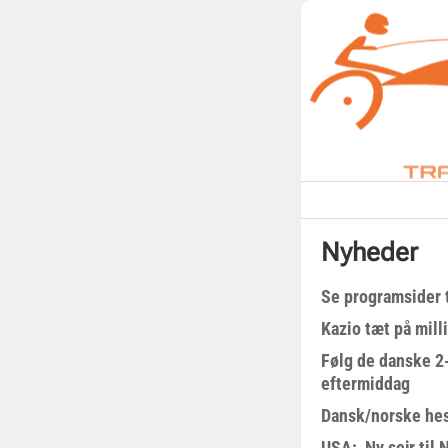
Nyheder
Se programsider 
Kazio tæt på milli
Følg de danske 2-
eftermiddag
Dansk/norske hes
USA: Ny sejr til 