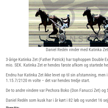
Daniel Redén vinder med Katinka Zet
3-årige Katinka Zet (Father Patrick) har tophoppen Double E
mio. SEK. Katinka Zet er hendes første afkom og startede her
Endnu har Katinka Zet ikke levet op til sin afstamning, men i
1.15.7/2120 m volte – det var hendes tredje start.
De to andre vindere var Pechora Boko (Don Fanucci Zet) og Si
Daniel Redén som kusk har i år kørt i 82 løb og vundet 16 sej
Share this: