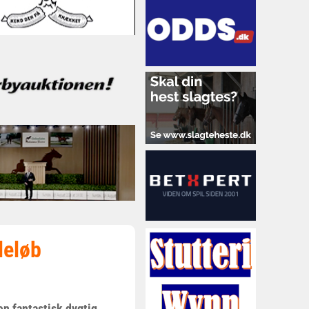
deløb
en fantastisk dygtig