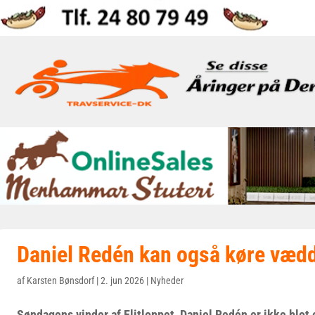
Daniel Redén kan også køre væd
af
Karsten Bønsdorf
|
2. jun 2026
|
Nyheder
Søndagens vinder af Elitloppet, Daniel Redén er ikke blot 