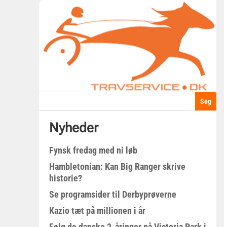
Nyheder
Fynsk fredag med ni løb
Hambletonian: Kan Big Ranger skrive
historie?
Se programsider til Derbyprøverne
Kazio tæt på millionen i år
Følg de danske 2-åringer på Victoria Park i