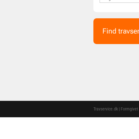
Find travse
Travservice.dk | Formgivet