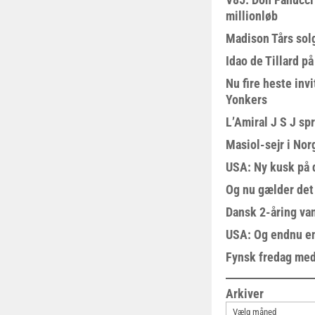
millionløb
Madison Tårs sol
Idao de Tillard på
Nu fire heste invi
Yonkers
L’Amiral J S J sp
Masiol-sejr i Nor
USA: Ny kusk på
Og nu gælder det
Dansk 2-åring van
USA: Og endnu en
Fynsk fredag med
Arkiver