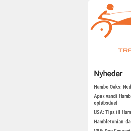
Nyheder
Hambo Oaks: Nedt
Apex vandt Hambl
opløbsduel
USA: Tips til Ha
Hambletonian-da
V85: Don Fanucci 