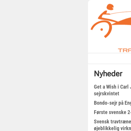
Nyheder
Get a Wish i Car
sejrskvintet
Bondo-sejr på En
Første svenske 2-
Svensk travtræne
øjeblikkelig virk