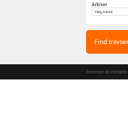
Arkiver
Find travse
Travservice.dk | Formgivet