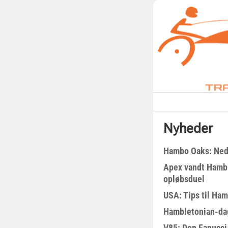
Nyheder
Hambo Oaks: Nedt
Apex vandt Hambl
opløbsduel
USA: Tips til Ha
Hambletonian-da
V85: Don Fanucci 