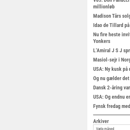
millionløb
Madison Tårs sol
Idao de Tillard på
Nu fire heste invi
Yonkers
L’Amiral J S J sp
Masiol-sejr i Nor
USA: Ny kusk på
Og nu gælder det
Dansk 2-åring van
USA: Og endnu en
Fynsk fredag med
Arkiver