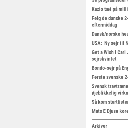
Kazio tæt på milli
Følg de danske 2-
eftermiddag
Dansk/norske hes
USA: Ny sejr til 
Get a Wish i Car
sejrskvintet
Bondo-sejr på En
Første svenske 2-
Svensk travtræne
øjeblikkelig virk
Så kom startliste
Mats E Djuse køre
Arkiver