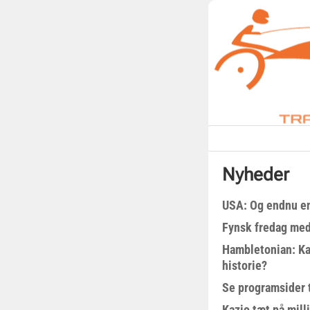
Nyheder
USA: Og endnu en
Fynsk fredag med
Hambletonian: Ka
historie?
Se programsider 
Kazio tæt på milli