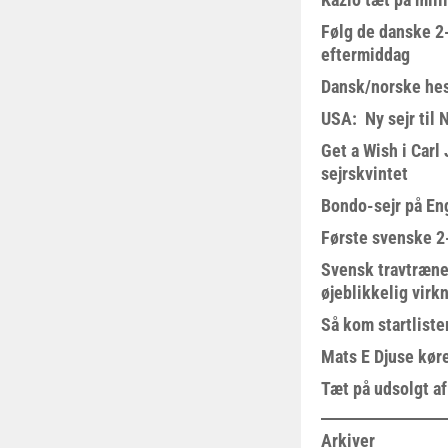
Følg de danske 2-
eftermiddag
Dansk/norske hes
USA: Ny sejr til 
Get a Wish i Car
sejrskvintet
Bondo-sejr på En
Første svenske 2-
Svensk travtræne
øjeblikkelig virk
Så kom startliste
Mats E Djuse køre
Tæt på udsolgt af
Arkiver