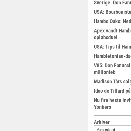
Sverige: Don Fanu
USA: Bourbonista
Hambo Oaks: Nedt
Apex vandt Hambl
opløbsduel
USA: Tips til Ha
Hambletonian-da
V85: Don Fanucci 
millionløb
Madison Tårs sol
Idao de Tillard på
Nu fire heste invi
Yonkers
Arkiver