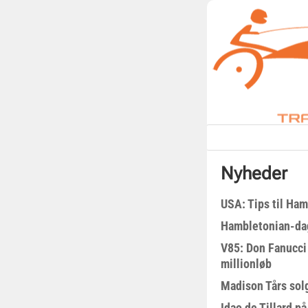
Nyheder
USA: Tips til Ha
Hambletonian-da
V85: Don Fanucci 
millionløb
Madison Tårs sol
Idao de Tillard på