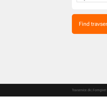
Find travse
Travservice.dk | Formgivet