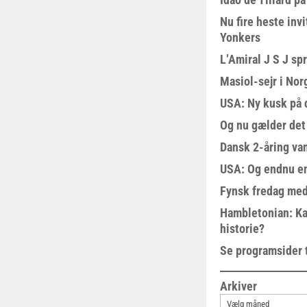
Nu fire heste invi
Yonkers
L’Amiral J S J sp
Masiol-sejr i Nor
USA: Ny kusk på
Og nu gælder det
Dansk 2-åring van
USA: Og endnu en
Fynsk fredag med
Hambletonian: Ka
historie?
Se programsider 
Arkiver