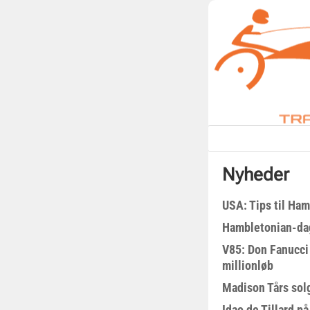
Nyheder
USA: Tips til Ha
Hambletonian-da
V85: Don Fanucci 
millionløb
Madison Tårs sol
Idao de Tillard på