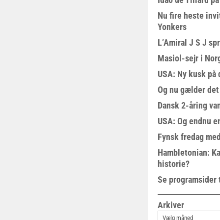
Nu fire heste invi
Yonkers
L’Amiral J S J sp
Masiol-sejr i Nor
USA: Ny kusk på
Og nu gælder det
Dansk 2-åring van
USA: Og endnu en
Fynsk fredag med
Hambletonian: Ka
historie?
Se programsider 
Arkiver