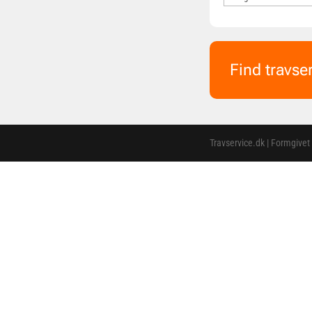
Find travse
Travservice.dk | Formgivet