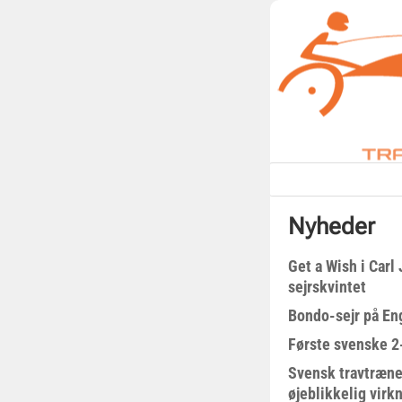
Nyheder
Get a Wish i Car
sejrskvintet
Bondo-sejr på En
Første svenske 2-
Svensk travtræne
øjeblikkelig virk