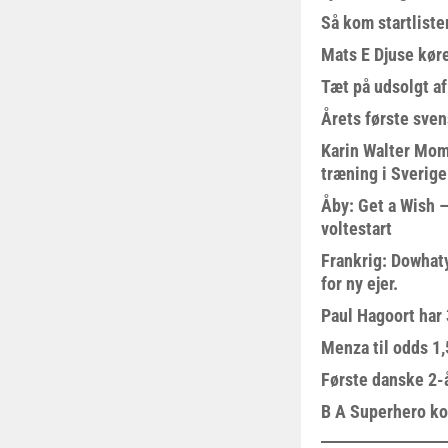
Så kom startliste
Mats E Djuse køre
Tæt på udsolgt af
Årets første sven
Karin Walter Mom
træning i Sverige
Åby: Get a Wish –
voltestart
Frankrig: Dowhat
for ny ejer.
Paul Hagoort har 
Menza til odds 1
Første danske 2-å
B A Superhero kom