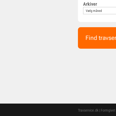
Arkiver
Find travse
Travservice.dk | Formgivet