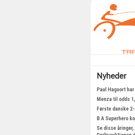
Nyheder
Paul Hagoort har 
Menza til odds 1
Første danske 2-å
B A Superhero kom
Se disse åringer,
Derbyauktionen 