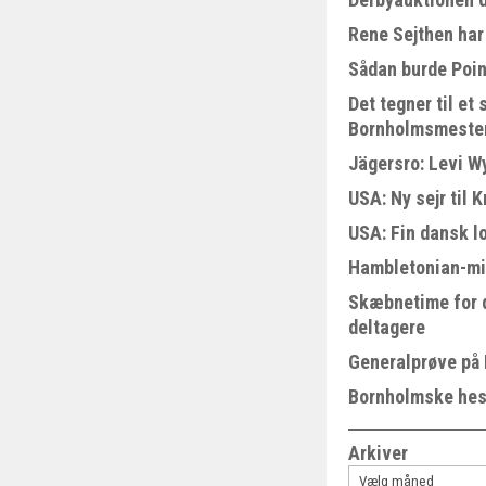
Rene Sejthen har 
Sådan burde Poin
Det tegner til e
Bornholmsmeste
Jägersro: Levi W
USA: Ny sejr til 
USA: Fin dansk l
Hambletonian-mi
Skæbnetime for 
deltagere
Generalprøve på
Bornholmske hest
Arkiver