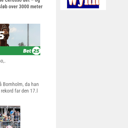
gsløb over 3000 meter
o,.
 på Bornholm, da han
rekord far den 17.l