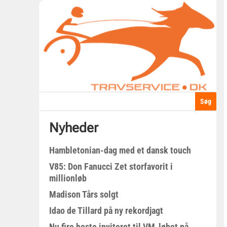
Nyheder
Hambletonian-dag med et dansk touch
V85: Don Fanucci Zet storfavorit i
millionløb
Madison Tårs solgt
Idao de Tillard på ny rekordjagt
Nu fire heste inviteret til VM-løbet på