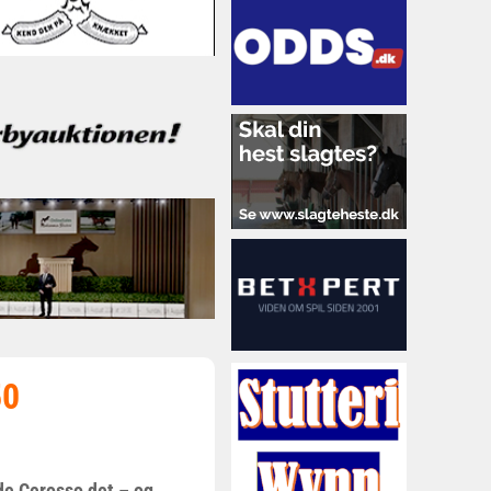
50
lde Cerosso det – og