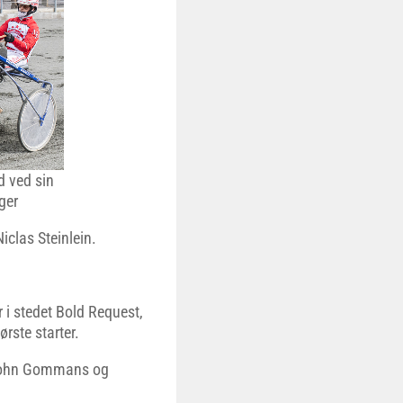
 ved sin
ger
iclas Steinlein.
r i stedet Bold Request,
ørste starter.
 John Gommans og