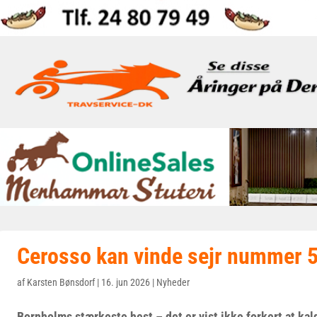
Cerosso kan vinde sejr nummer 
af
Karsten Bønsdorf
|
16. jun 2026
|
Nyheder
Bornholms stærkeste hest – det er vist ikke forkert at ka