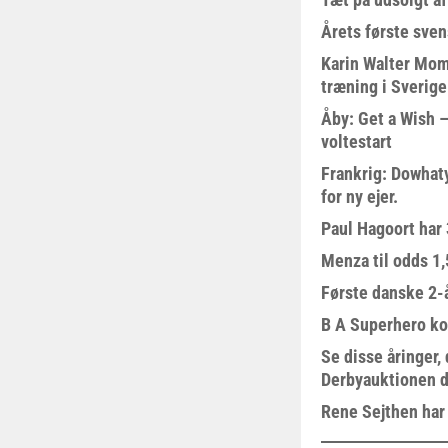
Årets første sven
Karin Walter Mom
træning i Sverige
Åby: Get a Wish –
voltestart
Frankrig: Dowhat
for ny ejer.
Paul Hagoort har 
Menza til odds 1
Første danske 2-å
B A Superhero kom
Se disse åringer,
Derbyauktionen d
Rene Sejthen har f