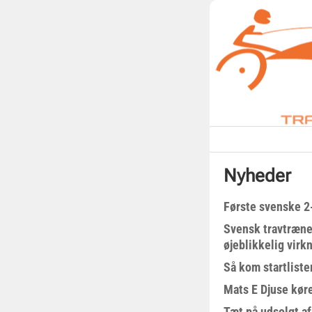
Nyheder
Første svenske 2-
Svensk travtræne
øjeblikkelig virk
Så kom startliste
Mats E Djuse køre
Tæt på udsolgt af