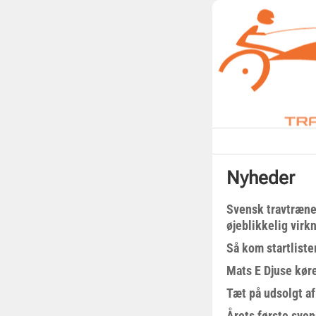
Nyheder
Svensk travtræne
øjeblikkelig virk
Så kom startliste
Mats E Djuse køre
Tæt på udsolgt af
Årets første sven