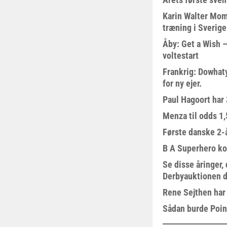
Karin Walter Mom
træning i Sverige
Åby: Get a Wish –
voltestart
Frankrig: Dowhat
for ny ejer.
Paul Hagoort har 
Menza til odds 1
Første danske 2-å
B A Superhero kom
Se disse åringer,
Derbyauktionen d
Rene Sejthen har f
Sådan burde Poin