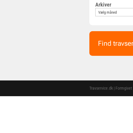
Arkiver
Find travse
Travservice.dk | Formgivet