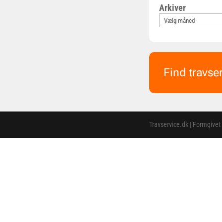
Arkiver
Find travse
Travservice.dk | Formgivet