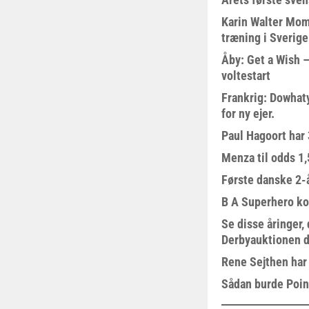
Karin Walter Mom
træning i Sverige
Åby: Get a Wish –
voltestart
Frankrig: Dowhat
for ny ejer.
Paul Hagoort har 
Menza til odds 1
Første danske 2-å
B A Superhero kom
Se disse åringer,
Derbyauktionen d
Rene Sejthen har f
Sådan burde Poin