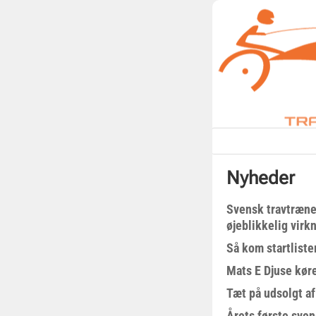
Nyheder
Svensk travtræne
øjeblikkelig virk
Så kom startliste
Mats E Djuse køre
Tæt på udsolgt af
Årets første sven