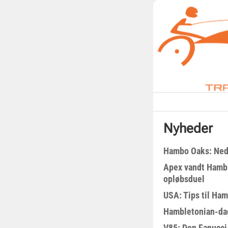
Nyheder
Hambo Oaks: Nedt
Apex vandt Hambl
opløbsduel
USA: Tips til Ha
Hambletonian-da
V85: Don Fanucci 