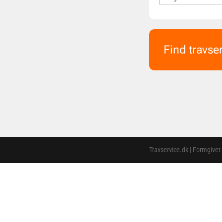
Find travse
Travservice.dk | Formgivet