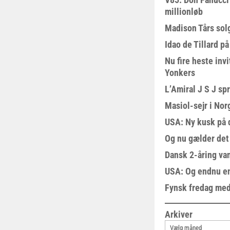
millionløb
Madison Tårs sol
Idao de Tillard på
Nu fire heste invi
Yonkers
L’Amiral J S J sp
Masiol-sejr i Nor
USA: Ny kusk på
Og nu gælder det
Dansk 2-åring van
USA: Og endnu en
Fynsk fredag med
Arkiver