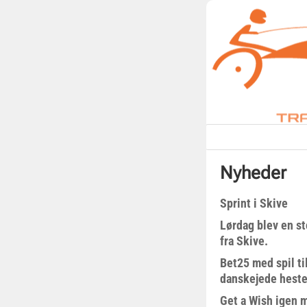
Nyheder
Sprint i Skive
Lørdag blev en st
fra Skive.
Bet25 med spil t
danskejede heste 
Get a Wish igen 