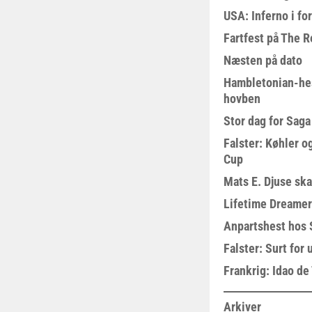
USA: Inferno i fo
Fartfest på The R
Næsten på dato
Hambletonian-he
hovben
Stor dag for Sag
Falster: Køhler o
Cup
Mats E. Djuse ska
Lifetime Dreamer
Anpartshest hos 
Falster: Surt for
Frankrig: Idao de 
Arkiver