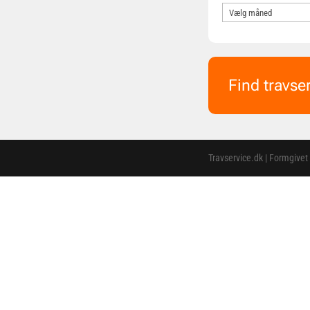
Find travse
Travservice.dk | Formgivet