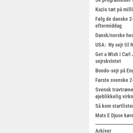
Kazio tæt på milli
Følg de danske 2-
eftermiddag
Dansk/norske hes
USA: Ny sejr til 
Get a Wish i Car
sejrskvintet
Bondo-sejr på En
Første svenske 2-
Svensk travtræne
øjeblikkelig virk
Så kom startliste
Mats E Djuse køre
Arkiver