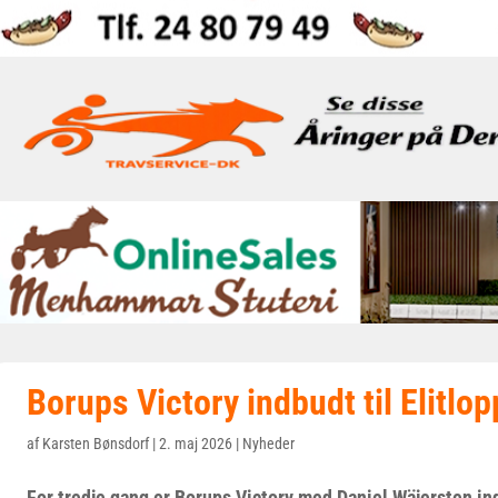
Borups Victory indbudt til Elitlop
af
Karsten Bønsdorf
|
2. maj 2026
|
Nyheder
For tredje gang er Borups Victory med Daniel Wäjersten indb