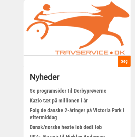
Nyheder
Se programsider til Derbyprøverne
Kazio tæt på millionen i år
Følg de danske 2-åringer på Victoria Park i
eftermiddag
Dansk/norske heste løb dødt løb
USA: Ny sejr til Nicklas Andersen