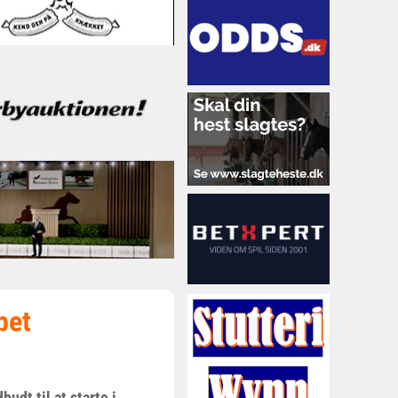
pet
udt til at starte i