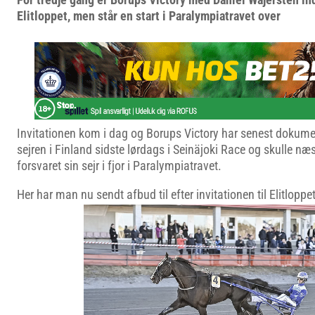
Elitloppet, men står en start i Paralympiatravet over
Invitationen kom i dag og Borups Victory har senest dokume
sejren i Finland sidste lørdags i Seinäjoki Race og skulle næ
forsvaret sin sejr i fjor i Paralympiatravet.
Her har man nu sendt afbud til efter invitationen til Elitloppet