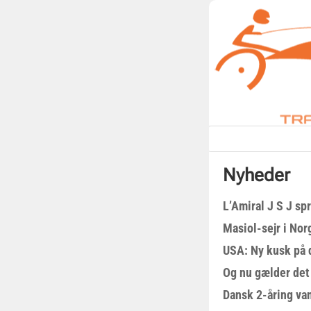
Nyheder
L’Amiral J S J sp
Masiol-sejr i Nor
USA: Ny kusk på
Og nu gælder det
Dansk 2-åring van