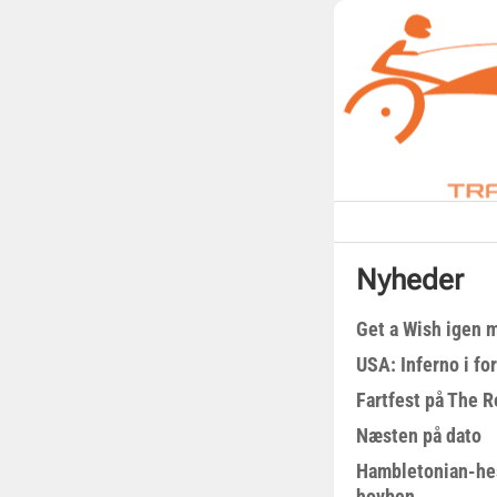
Nyheder
Get a Wish igen 
USA: Inferno i fo
Fartfest på The R
Næsten på dato
Hambletonian-he
hovben