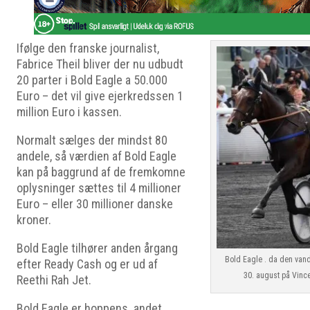
Ifølge den franske journalist,
Fabrice Theil bliver der nu udbudt
20 parter i Bold Eagle a 50.000
Euro – det vil give ejerkredssen 1
million Euro i kassen.
Normalt sælges der mindst 80
andele, så værdien af Bold Eagle
kan på baggrund af de fremkomne
oplysninger sættes til 4 millioner
Euro – eller 30 millioner danske
kroner.
Bold Eagle tilhører anden årgang
Bold Eagle . da den vand
efter Ready Cash og er ud af
30. august på Vinc
Reethi Rah Jet.
Bold Eagle er hoppens andet