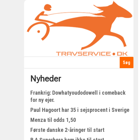
Nyheder
Frankrig: Dowhatyoudodowell i comeback
for ny ejer.
Paul Hagoort har 35 i sejsprocent i Sverige
Menza til odds 1,50
Første danske 2-åringer til start
B A Superhero kom ikke til start