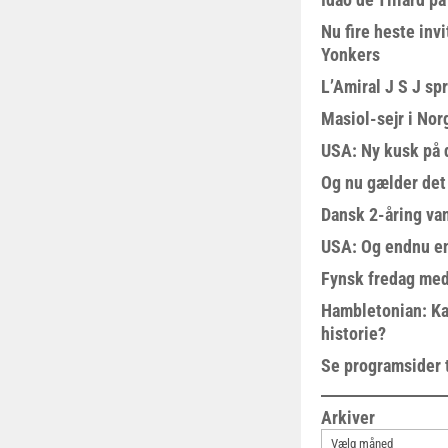
Nu fire heste invi
Yonkers
L’Amiral J S J sp
Masiol-sejr i Nor
USA: Ny kusk på
Og nu gælder det
Dansk 2-åring van
USA: Og endnu en
Fynsk fredag med
Hambletonian: Ka
historie?
Se programsider 
Arkiver