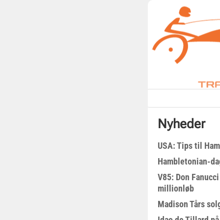
Nyheder
USA: Tips til Ha
Hambletonian-da
V85: Don Fanucci 
millionløb
Madison Tårs sol
Idao de Tillard på