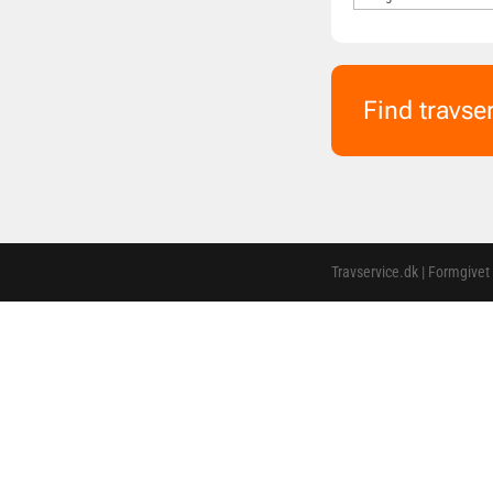
Find travse
Travservice.dk | Formgivet