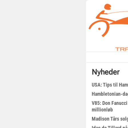
Nyheder
USA: Tips til Ha
Hambletonian-da
V85: Don Fanucci 
millionløb
Madison Tårs sol
Idao de Tillard på