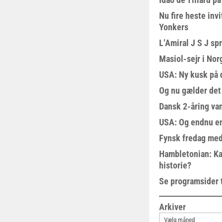
Nu fire heste invi
Yonkers
L’Amiral J S J sp
Masiol-sejr i Nor
USA: Ny kusk på
Og nu gælder det
Dansk 2-åring van
USA: Og endnu en
Fynsk fredag med
Hambletonian: Ka
historie?
Se programsider 
Arkiver