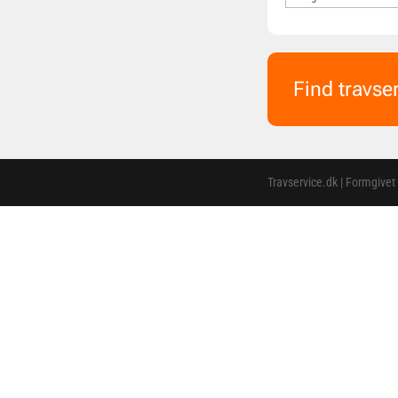
Find travse
Travservice.dk | Formgivet