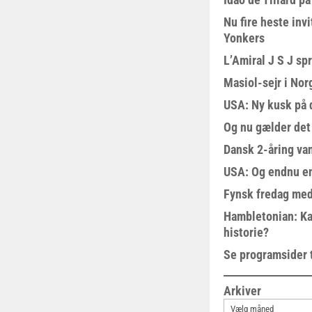
Nu fire heste invi
Yonkers
L’Amiral J S J sp
Masiol-sejr i Nor
USA: Ny kusk på
Og nu gælder det
Dansk 2-åring van
USA: Og endnu en
Fynsk fredag med
Hambletonian: Ka
historie?
Se programsider 
Arkiver