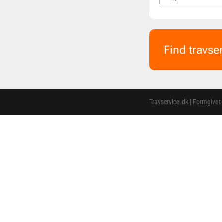
Find travse
Travservice.dk | Formgivet