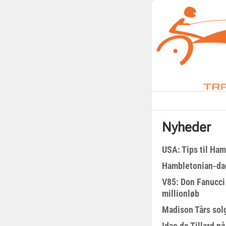
Nyheder
USA: Tips til Ha
Hambletonian-da
V85: Don Fanucci 
millionløb
Madison Tårs sol
Idao de Tillard på