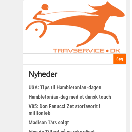
Nyheder
USA: Tips til Hambletonian-dagen
Hambletonian-dag med et dansk touch
V85: Don Fanucci Zet storfavorit i
millionløb
Madison Tårs solgt
Idao de Tillard på ny rekordjagt