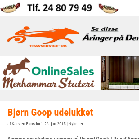
Bjørn Goop udelukket
af
Karsten Bønsdorf
|
26. jan 2015
|
Nyheder
Kampen om pladsen i ryggen på Up and Quick I Prix d’Ame