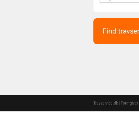
Find travse
Travservice.dk | Formgivet