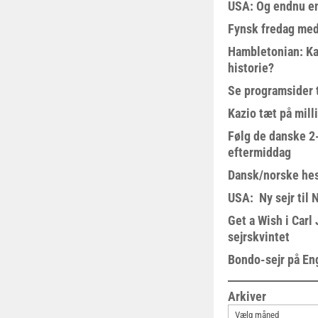
USA: Og endnu en
Fynsk fredag med
Hambletonian: Ka
historie?
Se programsider 
Kazio tæt på milli
Følg de danske 2-
eftermiddag
Dansk/norske hes
USA: Ny sejr til 
Get a Wish i Car
sejrskvintet
Bondo-sejr på En
Arkiver