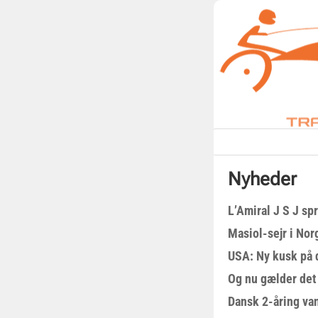
Nyheder
L’Amiral J S J sp
Masiol-sejr i Nor
USA: Ny kusk på
Og nu gælder det
Dansk 2-åring van