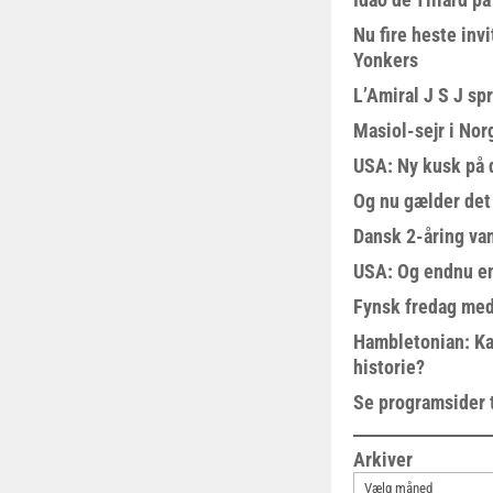
Nu fire heste invi
Yonkers
L’Amiral J S J sp
Masiol-sejr i Nor
USA: Ny kusk på
Og nu gælder det
Dansk 2-åring van
USA: Og endnu en
Fynsk fredag med
Hambletonian: Ka
historie?
Se programsider 
Arkiver