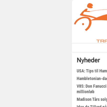
Nyheder
USA: Tips til Ha
Hambletonian-da
V85: Don Fanucci 
millionløb
Madison Tårs sol
Idao de Tillard på