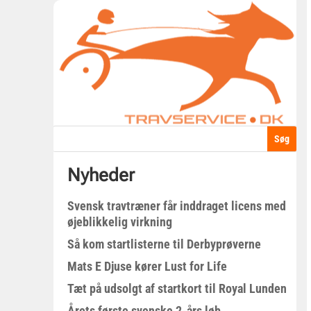
Nyheder
Svensk travtræner får inddraget licens med
øjeblikkelig virkning
Så kom startlisterne til Derbyprøverne
Mats E Djuse kører Lust for Life
Tæt på udsolgt af startkort til Royal Lunden
Årets første svenske 2-års løb