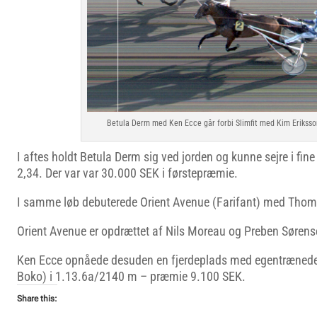
Betula Derm med Ken Ecce går forbi Slimfit med Kim Eriksson 
I aftes holdt Betula Derm sig ved jorden og kunne sejre i fin
2,34. Der var var 30.000 SEK i førstepræmie.
I samme løb debuterede Orient Avenue (Farifant) med Thoma
Orient Avenue er opdrættet af Nils Moreau og Preben Sørens
Ken Ecce opnåede desuden en fjerdeplads med egentrænede
Boko) i 1.13.6a/2140 m – præmie 9.100 SEK.
Share this: