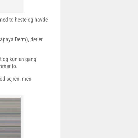
 med to heste og havde
apaya Derm), der er
art og kun en gang
ummer to.
mod sejren, men