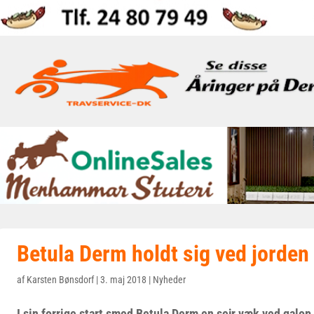
Betula Derm holdt sig ved jorden
af
Karsten Bønsdorf
|
3. maj 2018
|
Nyheder
I sin forrige start smed Betula Derm en sejr væk ved galo