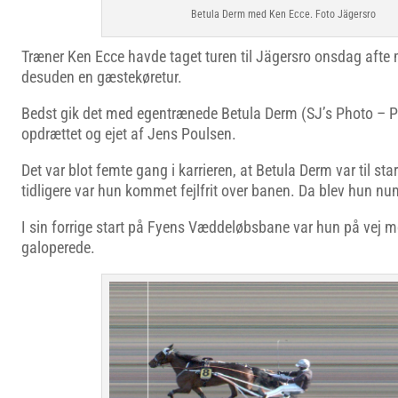
Betula Derm med Ken Ecce. Foto Jägersro
Træner Ken Ecce havde taget turen til Jägersro onsdag afte
desuden en gæstekøretur.
Bedst gik det med egentrænede Betula Derm (SJ’s Photo – P
opdrættet og ejet af Jens Poulsen.
Det var blot femte gang i karrieren, at Betula Derm var til st
tidligere var hun kommet fejlfrit over banen. Da blev hun n
I sin forrige start på Fyens Væddeløbsbane var hun på vej 
galoperede.