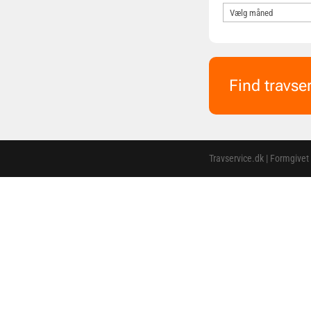
Find travse
Travservice.dk | Formgivet