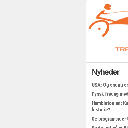
Nyheder
USA: Og endnu en
Fynsk fredag med
Hambletonian: Ka
historie?
Se programsider 
Kazio tæt på milli