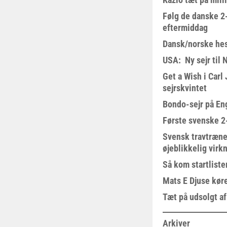
Følg de danske 2-
eftermiddag
Dansk/norske hes
USA: Ny sejr til 
Get a Wish i Car
sejrskvintet
Bondo-sejr på En
Første svenske 2-
Svensk travtræne
øjeblikkelig virk
Så kom startliste
Mats E Djuse køre
Tæt på udsolgt af
Arkiver