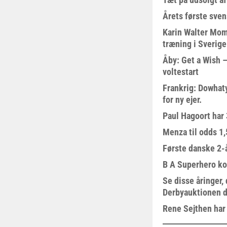
Årets første sven
Karin Walter Mom
træning i Sverige
Åby: Get a Wish –
voltestart
Frankrig: Dowhat
for ny ejer.
Paul Hagoort har 
Menza til odds 1
Første danske 2-å
B A Superhero kom
Se disse åringer,
Derbyauktionen d
Rene Sejthen har f