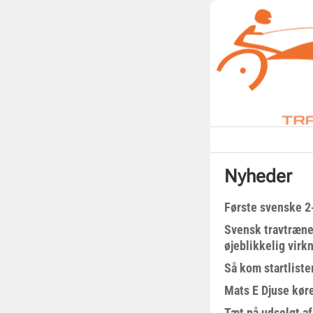
Nyheder
Første svenske 2-
Svensk travtræne
øjeblikkelig virk
Så kom startliste
Mats E Djuse køre
Tæt på udsolgt af