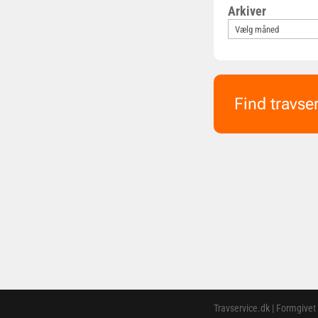
Arkiver
Find travse
Travservice.dk | Formgivet