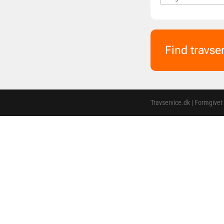
Find travse
Travservice.dk | Formgivet