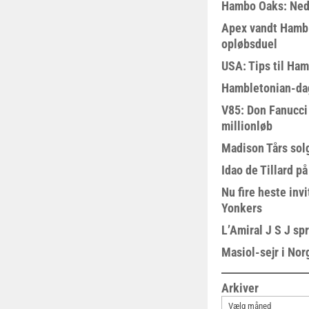
Hambo Oaks: Nedt
Apex vandt Hambl
opløbsduel
USA: Tips til Ha
Hambletonian-da
V85: Don Fanucci 
millionløb
Madison Tårs sol
Idao de Tillard på
Nu fire heste invi
Yonkers
L’Amiral J S J sp
Masiol-sejr i Nor
Arkiver