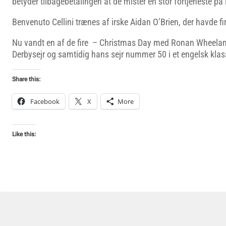
betyder tilbagebetalingen at de mister en stor fortjeneste på 
Benvenuto Cellini trænes af irske Aidan O’Brien, der havde fire 
Nu vandt en af de fire – Christmas Day med Ronan Wheelan 
Derbysejr og samtidig hans sejr nummer 50 i et engelsk klass
Share this:
Facebook
X
More
Like this: