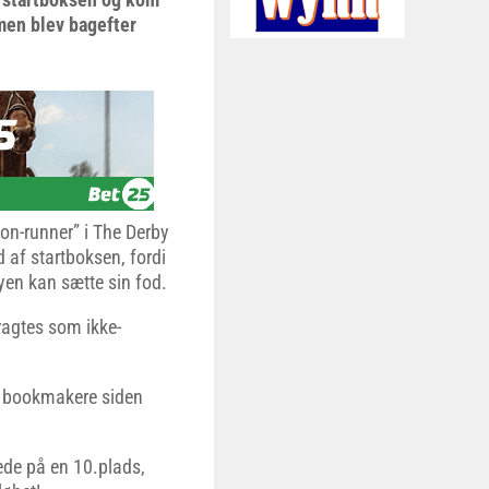
men blev bagefter
Non-runner” i The Derby
 af startboksen, fordi
yen kan sætte sin fod.
ragtes som ikke-
hos bookmakere siden
tede på en 10.plads,