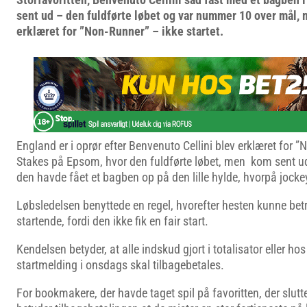
sent ud – den fuldførte løbet og var nummer 10 over mål, 
erklæret for ”Non-Runner” – ikke startet.
England er i oprør efter Benvenuto Cellini blev erklæret for ”
Stakes på Epsom, hvor den fuldførte løbet, men kom sent ud
den havde fået et bagben op på den lille hylde, hvorpå jocke
Løbsledelsen benyttede en regel, hvorefter hesten kunne bet
startende, fordi den ikke fik en fair start.
Kendelsen betyder, at alle indskud gjort i totalisator eller 
startmelding i onsdags skal tilbagebetales.
For bookmakere, der havde taget spil på favoritten, der slut