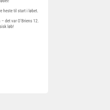
løbet!
heste til start i løbet.
– det var O’Briens 12.
isk løb!