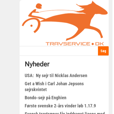
Nyheder
USA: Ny sejr til Nicklas Andersen
Get a Wish i Carl Johan Jepsons
sejrskvintet
Bondo-sejr på Enghien
Første svenske 2-års vinder løb 1.17.9
Svensk travtræner får inddraget licens med