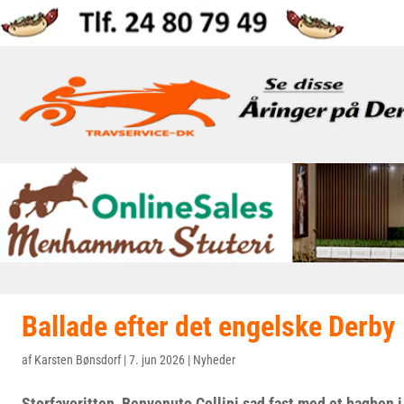
Ballade efter det engelske Derby
af
Karsten Bønsdorf
|
7. jun 2026
|
Nyheder
Storfavoritten, Benvenuto Cellini sad fast med et bagben 