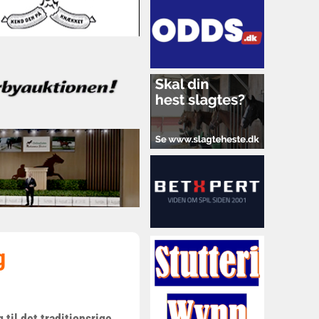
g
 til det traditionsrige