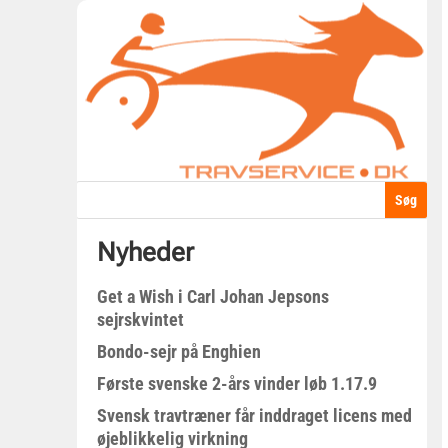
Nyheder
Get a Wish i Carl Johan Jepsons
sejrskvintet
Bondo-sejr på Enghien
Første svenske 2-års vinder løb 1.17.9
Svensk travtræner får inddraget licens med
øjeblikkelig virkning