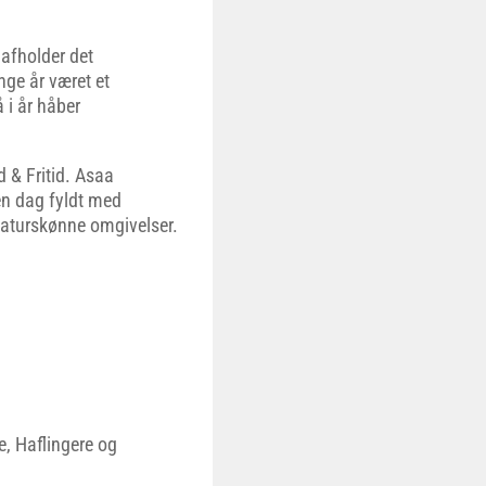
afholder det
ge år været et
 i år håber
 & Fritid. Asaa
en dag fyldt med
 naturskønne omgivelser.
e, Haflingere og