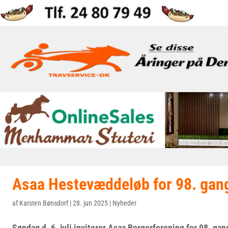
Asaa Hestevæddeløb for 98. gan
af
Karsten Bønsdorf
|
28. jun 2025
|
Nyheder
Søndag d. 6. juli inviterer Asaa Borgerforening for 98. gang