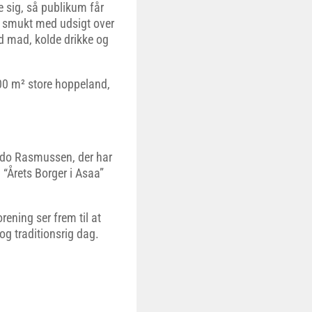
e sig, så publikum får
 smukt med udsigt over
 mad, kolde drikke og
300 m² store hoppeland,
ildo Rasmussen, der har
m “Årets Borger i Asaa”
ening ser frem til at
og traditionsrig dag.