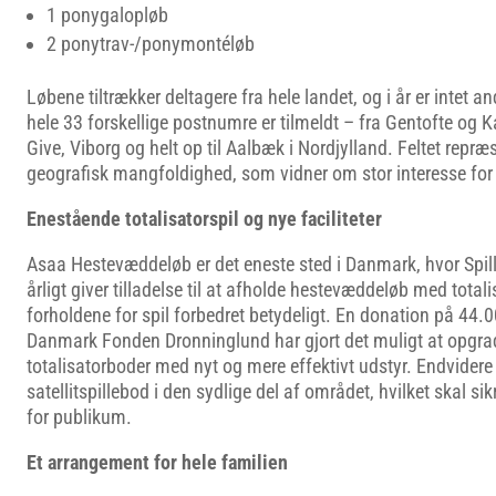
1 ponygalopløb
2 ponytrav-/ponymontéløb
Løbene tiltrækker deltagere fra hele landet, og i år er intet a
hele 33 forskellige postnumre er tilmeldt – fra Gentofte og Ka
Give, Viborg og helt op til Aalbæk i Nordjylland. Feltet repr
geografisk mangfoldighed, som vidner om stor interesse for
Enestående totalisatorspil og nye faciliteter
Asaa Hestevæddeløb er det eneste sted i Danmark, hvor Sp
årligt giver tilladelse til at afholde hestevæddeløb med totalis
forholdene for spil forbedret betydeligt. En donation på 44.
Danmark Fonden Dronninglund har gjort det muligt at opgra
totalisatorboder med nyt og mere effektivt udstyr. Endvidere 
satellitspillebod i den sydlige del af området, hvilket skal si
for publikum.
Et arrangement for hele familien