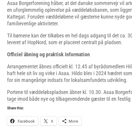
Asaa Borgerforening håber, at det danske sommervejr vil art
en uforglemmelig oplevelse på væddeløbsbanen, som ligger
Kattegat. Foruden væddeløbene vil gæsterne kunne nyde god
familievenlige aktiviteter.
Til børnene kan der tilkøbes en hel dags adgang til det ca. 
leveret af HopNord, som er placeret centralt på pladsen.
Officiel åbning og praktisk information
Arrangementet åbnes officielt kl. 12.45 af byrådsmedlem H
haft hele sit liv og virke i Asaa. Hildo blev i 2024 hædret so
for sin mangeårige indsats for lokalsamfundets udvikling.
Portene til væddeløbspladsen åbner kl. 10.30. Asaa Borgerfor
tage imod både nye og tilbagevendende gæster til en festlig 
Share this:
Facebook
X
More