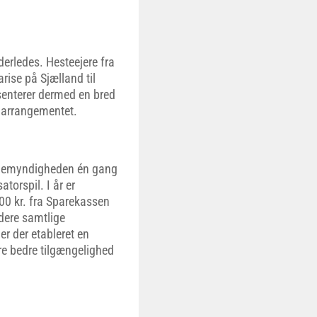
nderledes. Hesteejere fra
rise på Sjælland til
æsenterer dermed en bred
 arrangementet.
illemyndigheden én gang
atorspil. I år er
000 kr. fra Sparekassen
dere samtlige
er der etableret en
kre bedre tilgængelighed