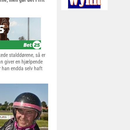
kede stalddørene, så er
han giver en hjælpende
r han endda selv haft