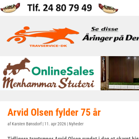
Arvid Olsen fylder 75 år
af
Karsten Bønsdorf
|
11. apr 2026
|
Nyheder
Tidligere travtræner Arvid Olsen rundet i dag et skarpt hjør