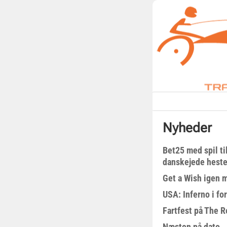
Nyheder
Bet25 med spil t
danskejede heste 
Get a Wish igen 
USA: Inferno i fo
Fartfest på The R
Næsten på dato