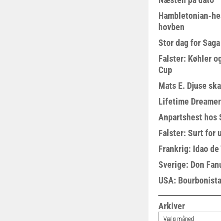
Hambletonian-he
hovben
Stor dag for Sag
Falster: Køhler o
Cup
Mats E. Djuse ska
Lifetime Dreamer
Anpartshest hos 
Falster: Surt for
Frankrig: Idao de 
Sverige: Don Fanu
USA: Bourbonista
Arkiver