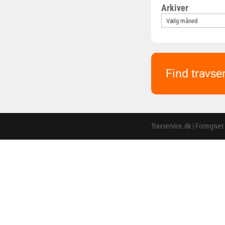
Arkiver
Find travse
Travservice.dk | Formgivet