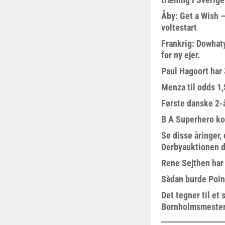
Åby: Get a Wish –
voltestart
Frankrig: Dowhat
for ny ejer.
Paul Hagoort har 
Menza til odds 1
Første danske 2-å
B A Superhero kom
Se disse åringer,
Derbyauktionen d
Rene Sejthen har f
Sådan burde Poin
Det tegner til e
Bornholmsmeste