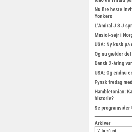
Nu fire heste invi
Yonkers
L’Amiral J S J sp
Masiol-sejr i Nor
USA: Ny kusk på
Og nu gælder det
Dansk 2-åring van
USA: Og endnu en
Fynsk fredag med
Hambletonian: Ka
historie?
Se programsider 
Arkiver