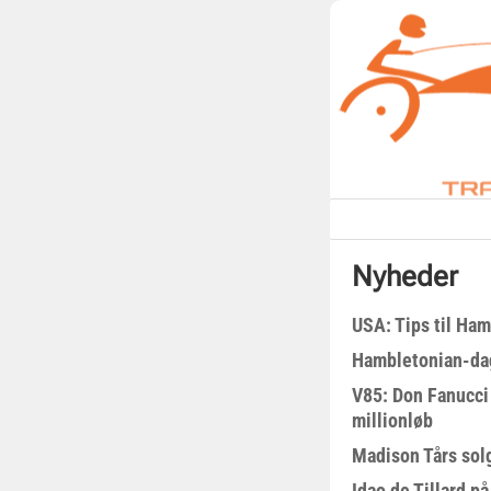
Nyheder
USA: Tips til Ha
Hambletonian-da
V85: Don Fanucci 
millionløb
Madison Tårs sol
Idao de Tillard på