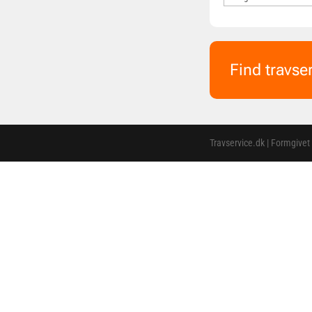
Find travse
Travservice.dk | Formgivet