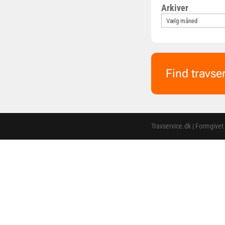
Arkiver
Find travse
Travservice.dk | Formgivet