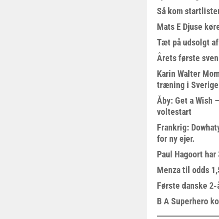
Så kom startliste
Mats E Djuse køre
Tæt på udsolgt af
Årets første sven
Karin Walter Mom
træning i Sverige
Åby: Get a Wish –
voltestart
Frankrig: Dowhat
for ny ejer.
Paul Hagoort har 
Menza til odds 1
Første danske 2-å
B A Superhero kom