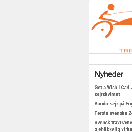
Nyheder
Get a Wish i Car
sejrskvintet
Bondo-sejr på En
Første svenske 2-
Svensk travtræne
øjeblikkelig virk