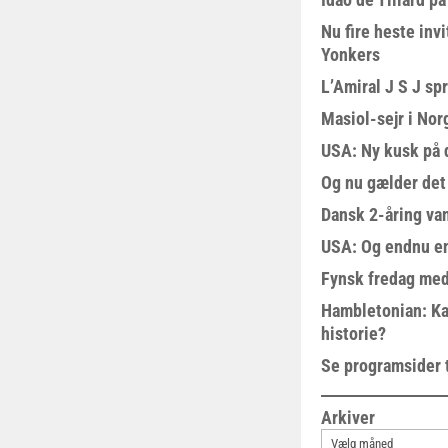
Nu fire heste invi
Yonkers
L’Amiral J S J sp
Masiol-sejr i Nor
USA: Ny kusk på
Og nu gælder det
Dansk 2-åring van
USA: Og endnu en
Fynsk fredag med
Hambletonian: Ka
historie?
Se programsider 
Arkiver