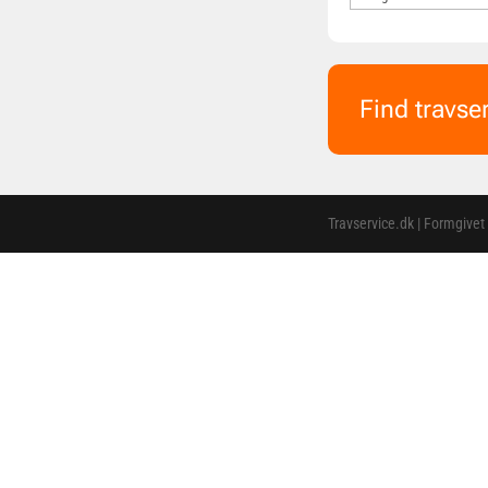
Find travse
Travservice.dk | Formgivet