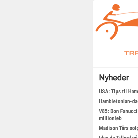
Nyheder
USA: Tips til Ha
Hambletonian-da
V85: Don Fanucci 
millionløb
Madison Tårs sol
Idao de Tillard på