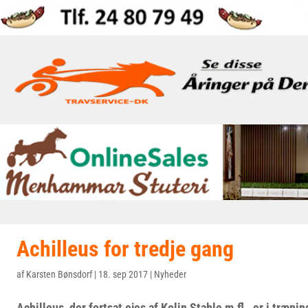
Achilleus for tredje gang
af
Karsten Bønsdorf
|
18. sep 2017
|
Nyheder
Achilleus, der fortsat ejes af Kolin Stable m.fl., er i træn