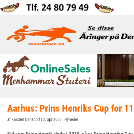
Aarhus: Prins Henriks Cup for 11
af
Karsten Bønsdorf
|
3. apr 2026
|
Nyheder
Selv om Prins Henrik døde i 2018, så er Prins Henriks Cup f