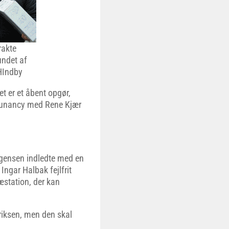
rakte
undet af
HIndby
et er et åbent opgør,
Runancy med Rene Kjær
ørgensen indledte med en
 Ingar Halbak fejlfrit
station, der kan
nriksen, men den skal