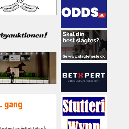
. gang
ortsat er årligt løb på