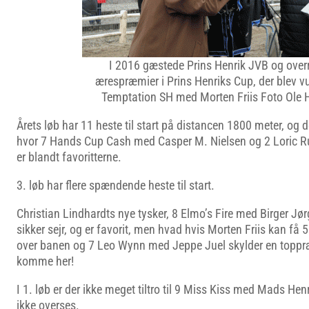
I 2016 gæstede Prins Henrik JVB og over
ærespræmier i Prins Henriks Cup, der blev v
Temptation SH med Morten Friis Foto Ole 
Årets løb har 11 heste til start på distancen 1800 meter, og d
hvor 7 Hands Cup Cash med Casper M. Nielsen og 2 Loric 
er blandt favoritterne.
3. løb har flere spændende heste til start.
Christian Lindhardts nye tysker, 8 Elmo’s Fire med Birger J
sikker sejr, og er favorit, men hvad hvis Morten Friis kan få 5
over banen og 7 Leo Wynn med Jeppe Juel skylder en toppræ
komme her!
I 1. løb er der ikke meget tiltro til 9 Miss Kiss med Mads He
ikke overses.