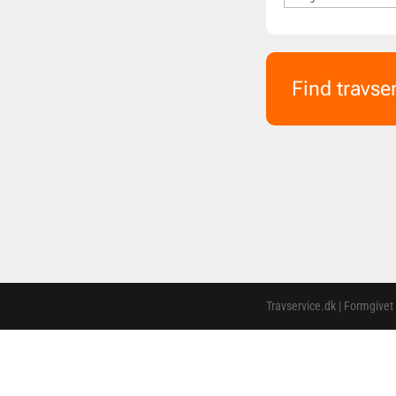
Find travse
Travservice.dk | Formgivet