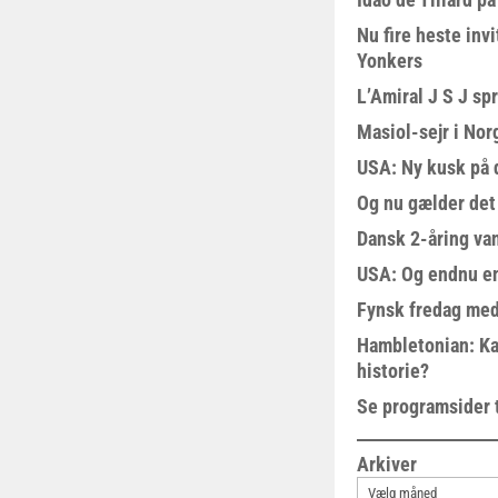
Nu fire heste invi
Yonkers
L’Amiral J S J sp
Masiol-sejr i Nor
USA: Ny kusk på
Og nu gælder det
Dansk 2-åring van
USA: Og endnu en
Fynsk fredag med
Hambletonian: Ka
historie?
Se programsider 
Arkiver