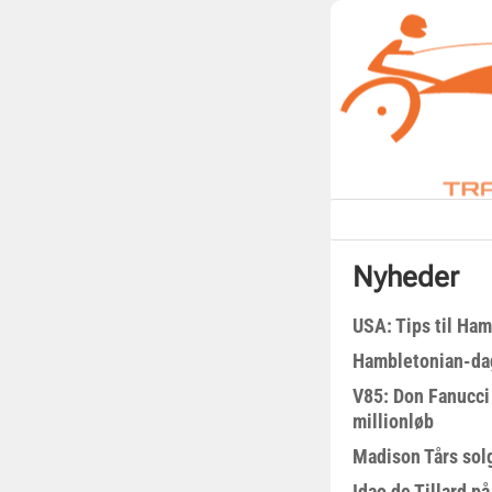
Nyheder
USA: Tips til Ha
Hambletonian-da
V85: Don Fanucci 
millionløb
Madison Tårs sol
Idao de Tillard på