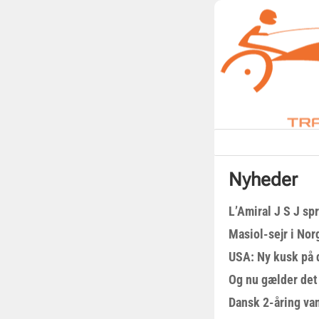
Nyheder
L’Amiral J S J sp
Masiol-sejr i Nor
USA: Ny kusk på
Og nu gælder det
Dansk 2-åring van