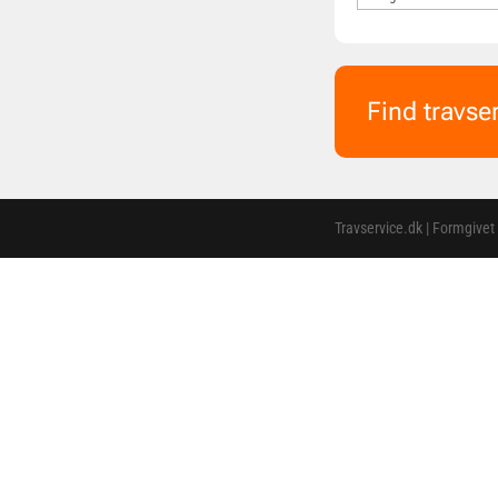
Find travse
Travservice.dk | Formgivet