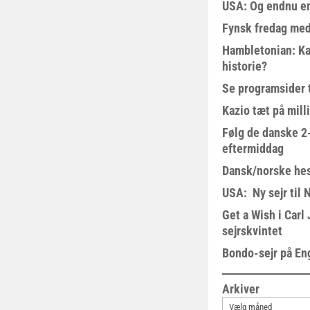
USA: Og endnu en
Fynsk fredag med
Hambletonian: Ka
historie?
Se programsider 
Kazio tæt på milli
Følg de danske 2-
eftermiddag
Dansk/norske hes
USA: Ny sejr til 
Get a Wish i Car
sejrskvintet
Bondo-sejr på En
Arkiver