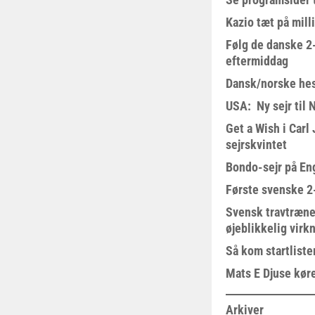
Kazio tæt på milli
Følg de danske 2-
eftermiddag
Dansk/norske hes
USA: Ny sejr til 
Get a Wish i Car
sejrskvintet
Bondo-sejr på En
Første svenske 2-
Svensk travtræne
øjeblikkelig virk
Så kom startliste
Mats E Djuse køre
Arkiver