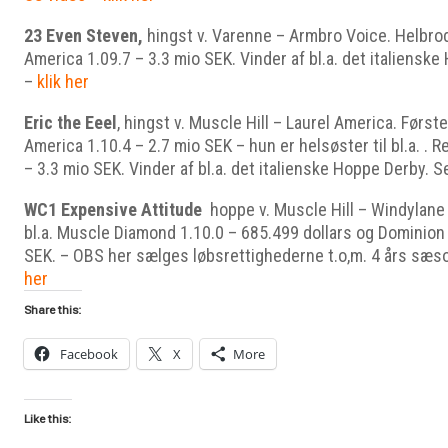
23 Even Steven,
hingst v. Varenne – Armbro Voice. Helbrode
America 1.09.7 – 3.3 mio SEK. Vinder af bl.a. det italiensk
–
klik her
Eric the Eeel
, hingst v. Muscle Hill – Laurel America. Først
America 1.10.4 – 2.7 mio SEK – hun er helsøster til bl.a. . 
– 3.3 mio SEK. Vinder af bl.a. det italienske Hoppe Derby. 
WC1 Expensive Attitude
hoppe v. Muscle Hill – Windylane 
bl.a. Muscle Diamond 1.10.0 – 685.499 dollars og Dominion
SEK. – OBS her sælges løbsrettighederne t.o,m. 4 års sæs
her
Share this:
Facebook
X
More
Like this: