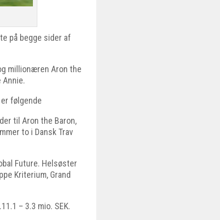
te på begge sider af
 og millionæren Aron the
 Annie.
 er følgende
der til Aron the Baron,
ummer to i Dansk Trav
obal Future. Helsøster
ppe Kriterium, Grand
.11.1 – 3.3 mio. SEK.