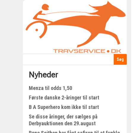
Nyheder
Menza til odds 1,50
Første danske 2-åringer til start
B A Superhero kom ikke til start
Se disse åringer, der sælges på
Derbyauktionen den 29.august
Rene Sejthen har fået safiren til at funkle