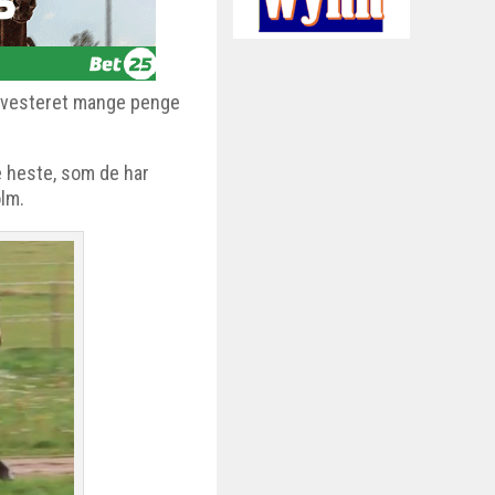
nvesteret mange penge
e heste, som de har
olm.