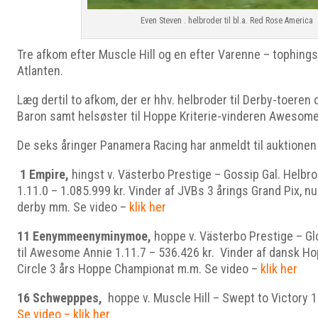
Even Steven . helbroder til bl.a. Red Rose America
Tre afkom efter Muscle Hill og en efter Varenne – tophings
Atlanten.
Læg dertil to afkom, der er hhv. helbroder til Derby-toeren
Baron samt helsøster til Hoppe Kriterie-vinderen Awesome
De seks åringer Panamera Racing har anmeldt til auktionen
1 Empire,
hingst v. Västerbo Prestige – Gossip Gal. Helbro
1.11.0 – 1.085.999 kr. Vinder af JVBs 3 årings Grand Pix, n
derby mm. Se video –
klik her
11 Eenymmeenyminymoe,
hoppe v. Västerbo Prestige – Gl
til Awesome Annie 1.11.7 – 536.426 kr. Vinder af dansk Ho
Circle 3 års Hoppe Championat m.m. Se video –
klik her
16 Schwepppes,
hoppe v. Muscle Hill – Swept to Victory 1
Se video – klik her